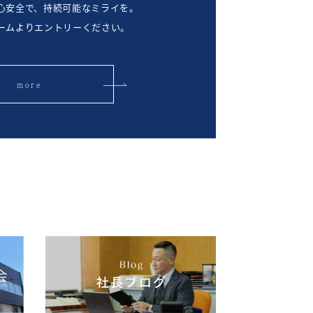
心安全で、持続可能なミライを。
ームよりエントリーください。
more