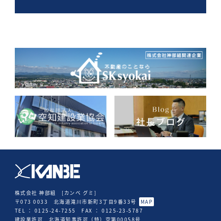
株式会社 神部組 [カンベ グミ]
〒073 0033 北海道滝川市新町3丁目9番33号
MAP
TEL ： 0125-24-7255 FAX ： 0125-23-5787
建設業許可 北海道知事許可（特）空第00058号